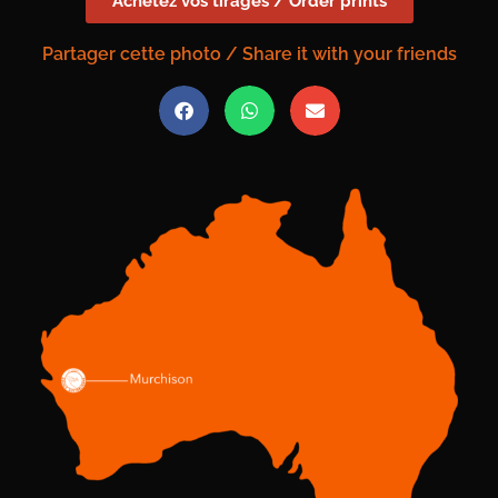
Achetez vos tirages / Order prints
Partager cette photo / Share it with your friends