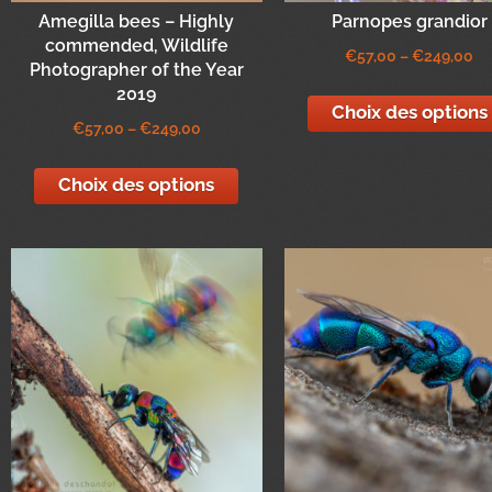
Amegilla bees – Highly
Parnopes grandior
commended, Wildlife
€
57,00
–
€
249,00
Photographer of the Year
2019
Choix des options
€
57,00
–
€
249,00
Choix des options