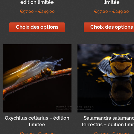
édition limitée
limitée
€
57,00
–
€
249,00
€
57,00
–
€
249,00
Choix des options
Choix des options
Oxychilus cellarius – édition
Salamandra salaman
limitée
terrestris – édition lim
€
57,00
–
€
249,00
€
57,00
–
€
249,00