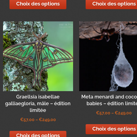
Choix des options
Choix des options
Graellsia isabellae
Meta menardi and coco
galliaegloria, mâle – édition
babies – édition limit
limitée
€
57,00
–
€
249,00
€
57,00
–
€
249,00
Choix des options
Choix des options