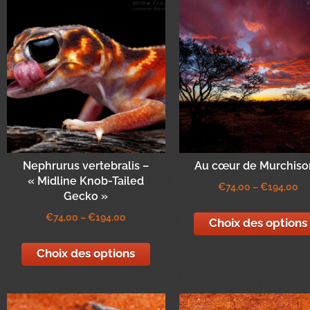
Nephrurus vertebralis –
Au cœur de Murchiso
« Midline Knob-Tailed
€
74,00
–
€
194,00
Gecko »
€
74,00
–
€
194,00
Choix des options
Choix des options