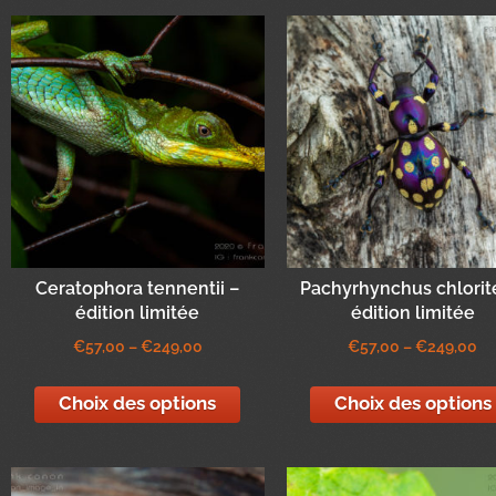
Ceratophora tennentii –
Pachyrhynchus chlorit
édition limitée
édition limitée
€
57,00
–
€
249,00
€
57,00
–
€
249,00
Choix des options
Choix des options