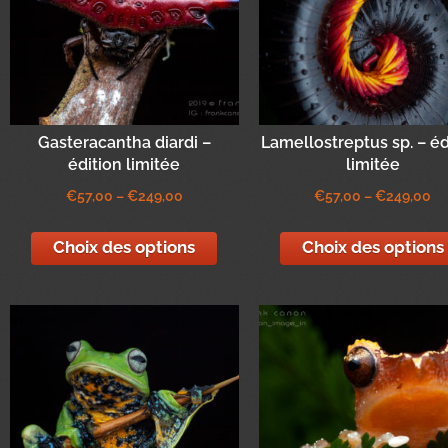
Gasteracantha diardi –
Lamellostreptus sp. – éd
édition limitée
limitée
€
57,00
–
€
249,00
€
57,00
–
€
249,00
Choix des options
Choix des options