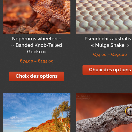
Nephrurus wheeleri –
Pseudechis australis
« Banded Knob-Tailed
« Mulga Snake »
Gecko »
€
74,00
–
€
194,00
€
74,00
–
€
194,00
Choix des options
Choix des options