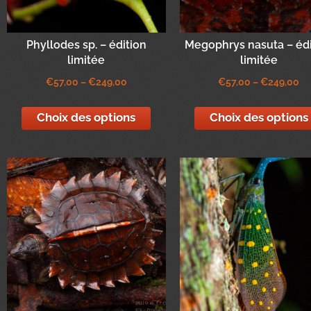
Phyllodes sp. – édition
Megophrys nasuta – édi
limitée
limitée
€
57,00
–
€
249,00
€
57,00
–
€
249,00
Choix des options
Choix des options