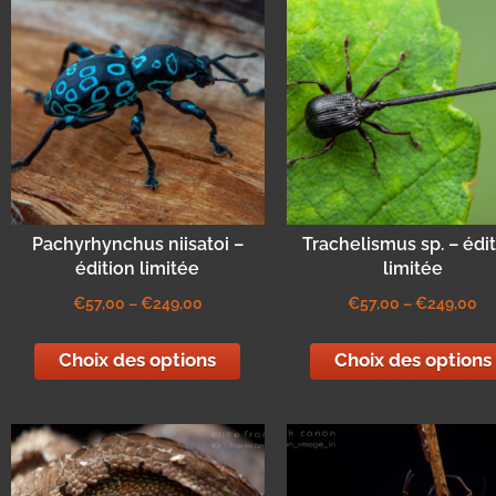
Pachyrhynchus niisatoi –
Trachelismus sp. – édi
édition limitée
limitée
€
57,00
–
€
249,00
€
57,00
–
€
249,00
Choix des options
Choix des options