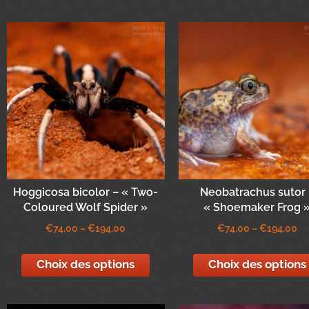
Hoggicosa bicolor – « Two-
Neobatrachus sutor 
Coloured Wolf Spider »
« Shoemaker Frog 
€
74,00
–
€
194,00
€
74,00
–
€
194,00
Choix des options
Choix des options