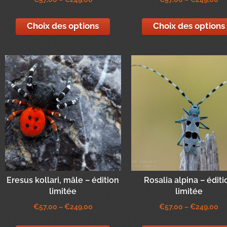
Choix des options
Choix des options
Eresus kollari, mâle – édition
Rosalia alpina – éditi
limitée
limitée
€
57,00
–
€
249,00
€
57,00
–
€
249,00