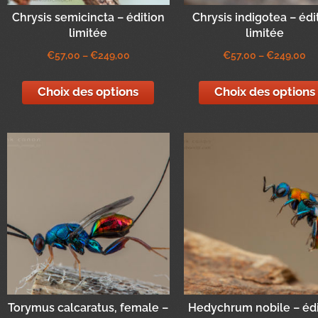
Chrysis semicincta – édition
Chrysis indigotea – édi
limitée
limitée
€
57,00
–
€
249,00
€
57,00
–
€
249,00
Choix des options
Choix des options
Torymus calcaratus, female –
Hedychrum nobile – édi