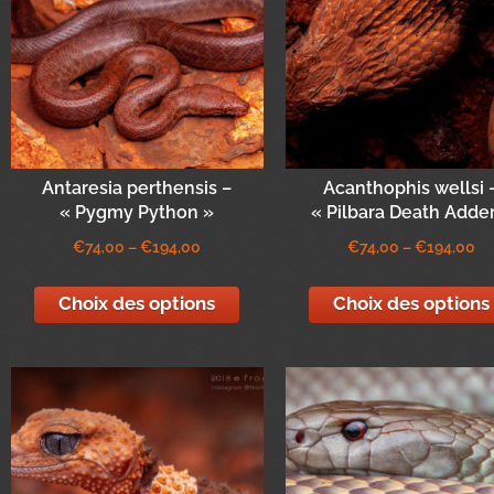
Antaresia perthensis –
Acanthophis wellsi 
« Pygmy Python »
« Pilbara Death Adder
€
74,00
–
€
194,00
€
74,00
–
€
194,00
Choix des options
Choix des options