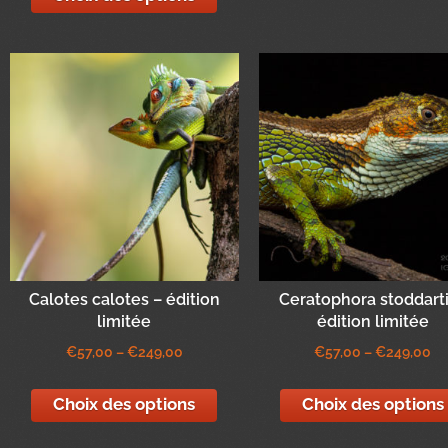
Calotes calotes – édition
Ceratophora stoddarti
limitée
édition limitée
€
57,00
–
€
249,00
€
57,00
–
€
249,00
Choix des options
Choix des options