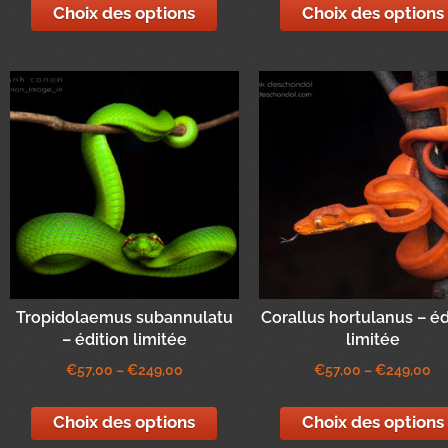
Choix des options
Choix des options
Tropidolaemus subannulatu
Corallus hortulanus – éd
– édition limitée
limitée
€
57,00
–
€
249,00
€
57,00
–
€
249,00
Choix des options
Choix des options