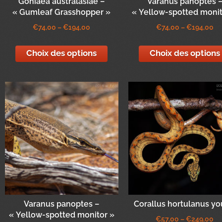
Goniaea australasiae –
Varanus panoptes 
« Gumleaf Grasshopper »
« Yellow-spotted monit
€
74,00
–
€
194,00
€
74,00
–
€
194,00
Choix des options
Choix des options
Varanus panoptes –
Corallus hortulanus y
« Yellow-spotted monitor »
€
57,00
–
€
249,00