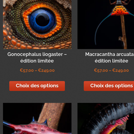
Gonocephalus liogaster –
Macracantha arcuata
édition limitée
édition limitée
€
57,00
–
€
249,00
€
57,00
–
€
249,00
Choix des options
Choix des options