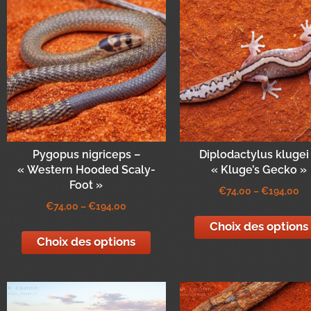
Pygopus nigriceps –
Diplodactylus klugei
« Western Hooded Scaly-
« Kluge’s Gecko »
Foot »
€
74,00
–
€
194,00
€
74,00
–
€
194,00
Choix des options
Choix des options