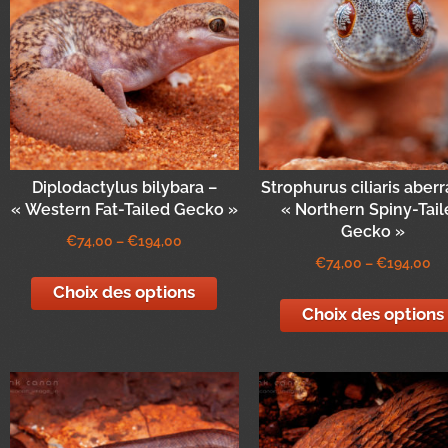
Diplodactylus bilybara –
Strophurus ciliaris aberr
« Western Fat-Tailed Gecko »
« Northern Spiny-Tai
Gecko »
€
74,00
–
€
194,00
€
74,00
–
€
194,00
Choix des options
Choix des options