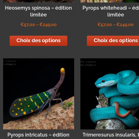
Heosemys spinosa – édition
Pyrops whiteheadi – éd
limitée
limitée
€
57,00
–
€
249,00
€
57,00
–
€
249,00
Choix des options
Choix des options
Pyrops intricatus – édition
Trimeresurus insularis,