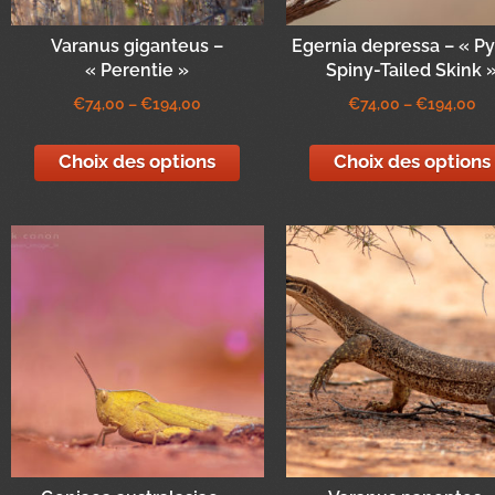
Varanus giganteus –
Egernia depressa – « 
« Perentie »
Spiny-Tailed Skink 
€
74,00
–
€
194,00
€
74,00
–
€
194,00
Choix des options
Choix des options