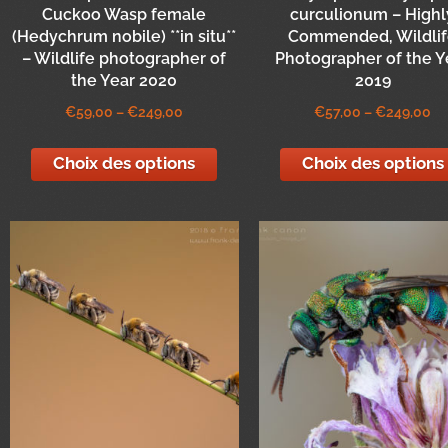
Cuckoo Wasp female
curculionum – Highl
(Hedychrum nobile) **in situ**
Commended, Wildli
– Wildlife photographer of
Photographer of the Y
the Year 2020
2019
€
59,00
–
€
249,00
€
57,00
–
€
249,00
Choix des options
Choix des options