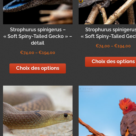
Strophurus spinigerus –
Strophurus spinigeru
« Soft Spiny-Tailed Gecko » –
« Soft Spiny-Tailed Gec
détail
€
74,00
–
€
194,00
€
74,00
–
€
194,00
Choix des options
Choix des options