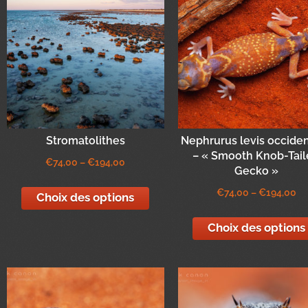
Stromatolithes
Nephrurus levis occiden
– « Smooth Knob-Tai
€
74,00
–
€
194,00
Gecko »
€
74,00
–
€
194,00
Choix des options
Choix des options