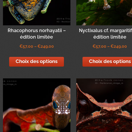
Rhacophorus norhayatii –
Nyctixalus cf. margariti
édition limitée
édition limitée
€
57,00
–
€
249,00
€
57,00
–
€
249,00
Choix des options
Choix des options