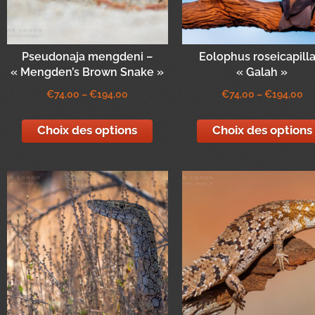
Pseudonaja mengdeni –
Eolophus roseicapilla
« Mengden’s Brown Snake »
« Galah »
€
74,00
–
€
194,00
€
74,00
–
€
194,00
Choix des options
Choix des options