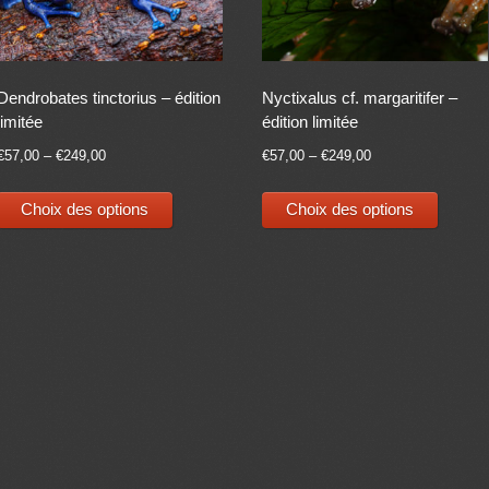
Dendrobates tinctorius – édition
Nyctixalus cf. margaritifer –
limitée
édition limitée
€
57,00
–
€
249,00
€
57,00
–
€
249,00
Ce
Ce
Choix des options
Choix des options
produit
produit
a
a
plusieurs
plusieu
variations.
variati
Les
Les
options
options
peuvent
peuven
être
être
choisies
choisie
sur
sur
la
la