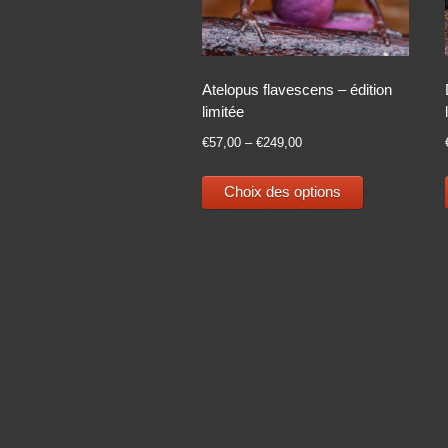
Atelopus flavescens – édition
limitée
€
57,00
–
€
249,00
Ce
Choix des options
produit
a
plusieurs
variations.
Les
options
peuvent
être
choisies
sur
la