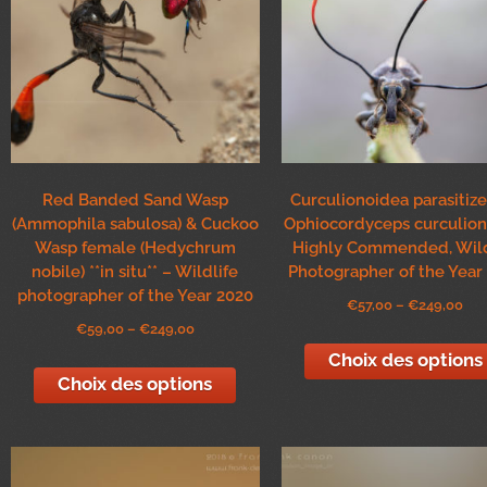
Red Banded Sand Wasp
Curculionoidea parasitiz
(Ammophila sabulosa) & Cuckoo
Ophiocordyceps curculio
Wasp female (Hedychrum
Highly Commended, Wild
nobile) **in situ** – Wildlife
Photographer of the Year
photographer of the Year 2020
€
57,00
–
€
249,00
€
59,00
–
€
249,00
Choix des options
Choix des options