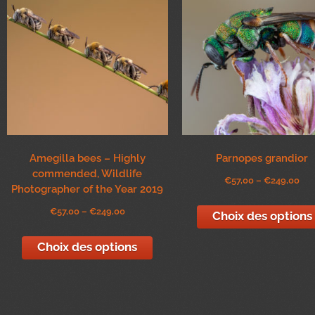
Amegilla bees – Highly
Parnopes grandior
commended, Wildlife
€
57,00
–
€
249,00
Photographer of the Year 2019
€
57,00
–
€
249,00
Choix des options
Choix des options