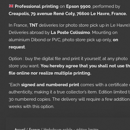
Professional printing
on
Epson 9900
, performed by
Creapolis, 79 avenue René Coty, 76600 Le Havre, France.
In France,
TNT
deliveries (or photo store pick up in Le Havre)
Deliveries abroad by
La Poste Colissimo
. Mounting on
aluminium Dibond or PVC, photo store pick up only,
on
request
.
Option : buy the digital file and print it yourself, at any photo
store you want.
You hereby agree that you shall not use t
file online nor realize multiple printing.
*Each
signed and numbered print
comes with a certificate 
authenticity, making it a true collector’s item. Edition limited 
30 numbered copies. The delivery will require a few addition
weeks with this option.
Accueil
/
France
/ Hedychrum nobile – édition limitée