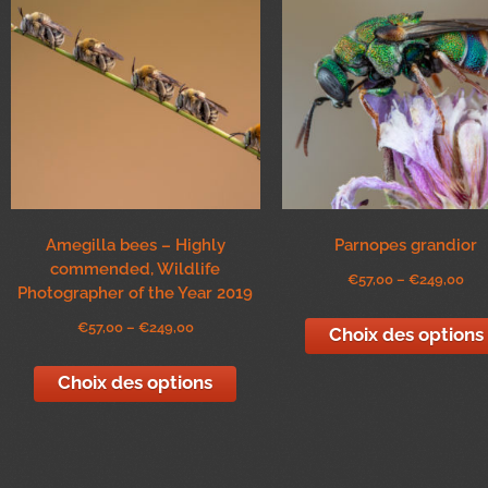
Amegilla bees – Highly
Parnopes grandior
commended, Wildlife
€
57,00
–
€
249,00
Photographer of the Year 2019
€
57,00
–
€
249,00
Choix des options
Choix des options