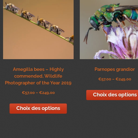
Amegilla bees – Highly
Parnopes grandior
commended, Wildlife
€
57,00
–
€
249,00
Photographer of the Year 2019
€
57,00
–
€
249,00
Choix des options
Choix des options