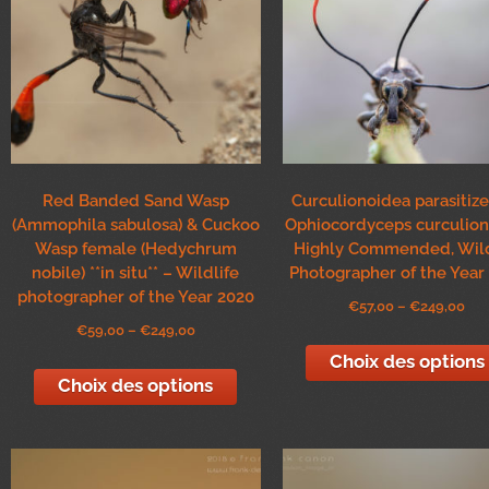
Red Banded Sand Wasp
Curculionoidea parasitiz
(Ammophila sabulosa) & Cuckoo
Ophiocordyceps curculio
Wasp female (Hedychrum
Highly Commended, Wild
nobile) **in situ** – Wildlife
Photographer of the Year
photographer of the Year 2020
€
57,00
–
€
249,00
€
59,00
–
€
249,00
Choix des options
Choix des options