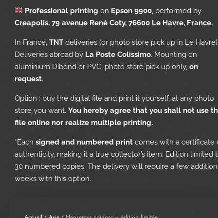
Professional printing
on
Epson 9900
, performed by
Creapolis, 79 avenue René Coty, 76600 Le Havre, France.
In France,
TNT
deliveries (or photo store pick up in Le Havre)
Deliveries abroad by
La Poste Colissimo
. Mounting on
aluminium Dibond or PVC, photo store pick up only,
on
request
.
Option : buy the digital file and print it yourself, at any photo
store you want.
You hereby agree that you shall not use t
file online nor realize multiple printing.
*Each
signed and numbered print
comes with a certificate 
authenticity, making it a true collector’s item. Edition limited 
30 numbered copies. The delivery will require a few addition
weeks with this option.
Accueil
/
Asie
/ Heosemys spinosa – édition limitée