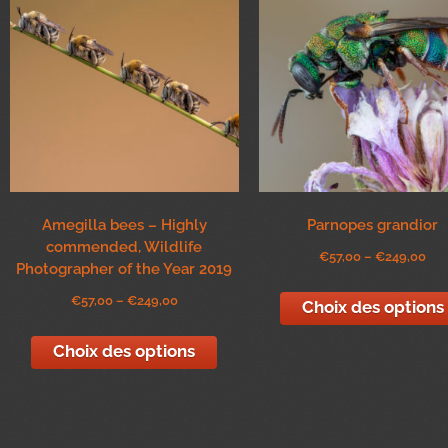
Amegilla bees – Highly
Parnopes grandior
commended, Wildlife
€
57,00
–
€
249,00
Photographer of the Year 2019
€
57,00
–
€
249,00
Choix des options
Choix des options