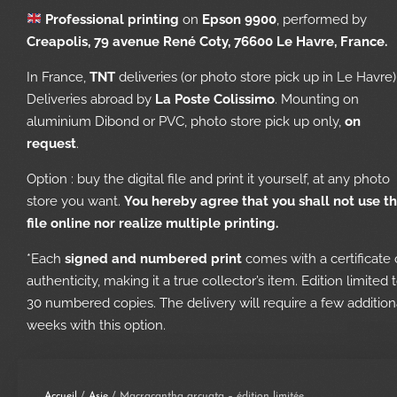
Professional printing
on
Epson 9900
, performed by
Creapolis, 79 avenue René Coty, 76600 Le Havre, France.
In France,
TNT
deliveries (or photo store pick up in Le Havre)
Deliveries abroad by
La Poste Colissimo
. Mounting on
aluminium Dibond or PVC, photo store pick up only,
on
request
.
Option : buy the digital file and print it yourself, at any photo
store you want.
You hereby agree that you shall not use t
file online nor realize multiple printing.
*Each
signed and numbered print
comes with a certificate 
authenticity, making it a true collector’s item. Edition limited 
30 numbered copies. The delivery will require a few addition
weeks with this option.
Accueil
/
Asie
/ Macracantha arcuata – édition limitée