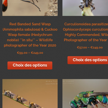
Red Banded Sand Wasp
Curculionoidea parasitiz
(Ammophila sabulosa) & Cuckoo
Ophiocordyceps curculio
Wasp female (Hedychrum
Highly Commended, Wild
nobile) **in situ** – Wildlife
Photographer of the Year
photographer of the Year 2020
€
57,00
–
€
249,00
€
59,00
–
€
249,00
Choix des options
Choix des options