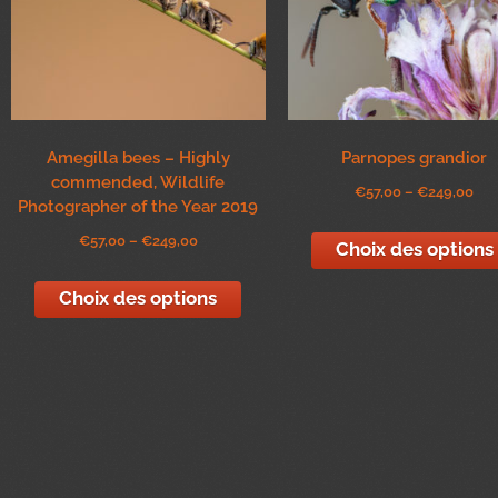
Amegilla bees – Highly
Parnopes grandior
commended, Wildlife
€
57,00
–
€
249,00
Photographer of the Year 2019
€
57,00
–
€
249,00
Choix des options
Choix des options