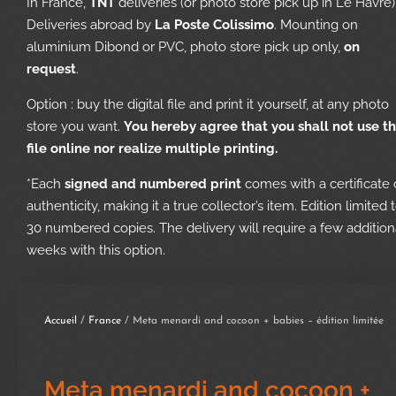
In France,
TNT
deliveries (or photo store pick up in Le Havre)
Deliveries abroad by
La Poste Colissimo
. Mounting on
aluminium Dibond or PVC, photo store pick up only,
on
request
.
Option : buy the digital file and print it yourself, at any photo
store you want.
You hereby agree that you shall not use t
file online nor realize multiple printing.
*Each
signed and numbered print
comes with a certificate 
authenticity, making it a true collector’s item. Edition limited 
30 numbered copies. The delivery will require a few addition
weeks with this option.
Accueil
/
France
/ Meta menardi and cocoon + babies – édition limitée
Meta menardi and cocoon +