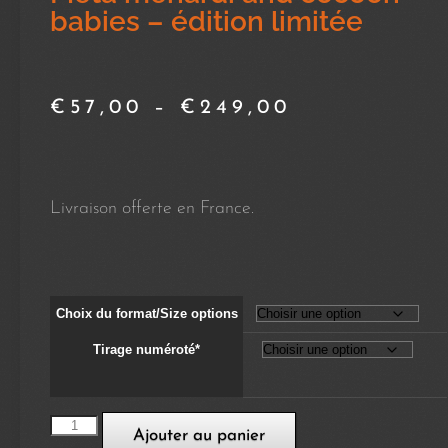
babies – édition limitée
€
57,00
–
€
249,00
Livraison offerte en France.
Choix du format/Size options
Tirage numéroté*
Ajouter au panier