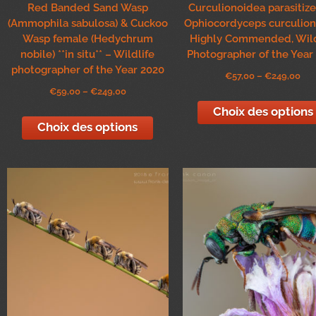
Red Banded Sand Wasp
Curculionoidea parasitiz
(Ammophila sabulosa) & Cuckoo
Ophiocordyceps curculio
Wasp female (Hedychrum
Highly Commended, Wild
nobile) **in situ** – Wildlife
Photographer of the Year
photographer of the Year 2020
€
57,00
–
€
249,00
€
59,00
–
€
249,00
Choix des options
Choix des options