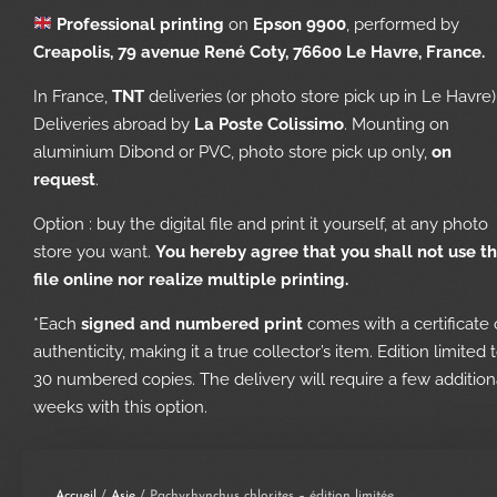
Professional printing
on
Epson 9900
, performed by
Creapolis, 79 avenue René Coty, 76600 Le Havre, France.
In France,
TNT
deliveries (or photo store pick up in Le Havre)
Deliveries abroad by
La Poste Colissimo
. Mounting on
aluminium Dibond or PVC, photo store pick up only,
on
request
.
Option : buy the digital file and print it yourself, at any photo
store you want.
You hereby agree that you shall not use t
file online nor realize multiple printing.
*Each
signed and numbered print
comes with a certificate 
authenticity, making it a true collector’s item. Edition limited 
30 numbered copies. The delivery will require a few addition
weeks with this option.
Accueil
/
Asie
/ Pachyrhynchus chlorites – édition limitée