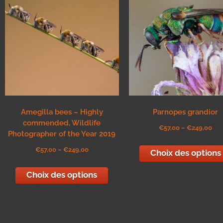
Amegilla bees – Highly
Parnopes grandior
commended, Wildlife
€
57,00
–
€
249,00
Photographer of the Year 2019
€
57,00
–
€
249,00
Choix des options
Choix des options