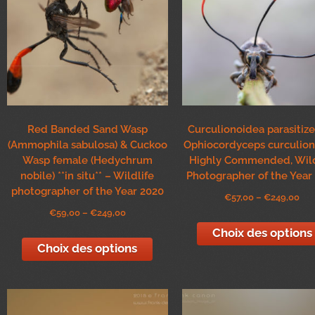
Red Banded Sand Wasp
Curculionoidea parasitiz
(Ammophila sabulosa) & Cuckoo
Ophiocordyceps curculio
Wasp female (Hedychrum
Highly Commended, Wild
nobile) **in situ** – Wildlife
Photographer of the Year
photographer of the Year 2020
€
57,00
–
€
249,00
€
59,00
–
€
249,00
Choix des options
Choix des options