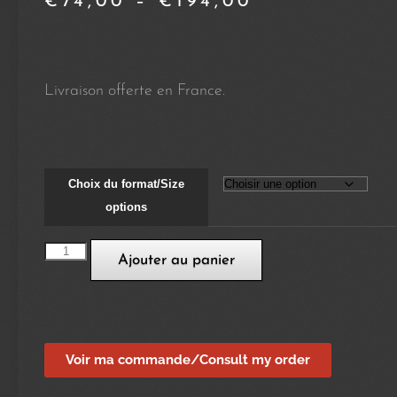
€
74,00
–
€
194,00
Livraison offerte en France.
Choix du format/Size
options
Ajouter au panier
Voir ma commande/Consult my order