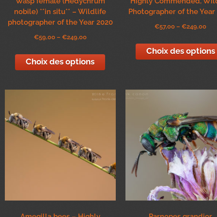
Wasp female (Hedychrum
Highly Commended, Wild
nobile) **in situ** – Wildlife
Photographer of the Year
photographer of the Year 2020
€
57,00
–
€
249,00
€
59,00
–
€
249,00
Choix des options
Choix des options
Amegilla bees – Highly
Parnopes grandior