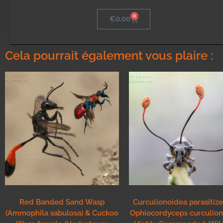
0
€
0,00
Cela pourrait également vous plaire :
Red Banded Sand Wasp
Curculionoidea parasitiz
(Ammophila sabulosa) & Cuckoo
Ophiocordyceps curculio