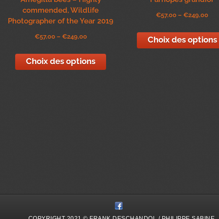
commended, Wildlife
€
57,00
–
€
249,00
Photographer of the Year 2019
€
57,00
–
€
249,00
Choix des options
Choix des options
COPYRIGHT 2021 © FRANK DESCHANDOL / PHILIPPE SABINE