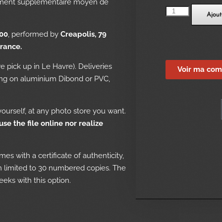
ement supplémentaire moyen de
Ajout
00
, performed by
Creapolis, 79
rance.
re pick up in Le Havre). Deliveries
Voir ma co
ing on aluminium Dibond or PVC,
t yourself, at any photo store you want.
se the file online nor realize
es with a certificate of authenticity,
ion limited to 30 numbered copies. The
eeks with this option.