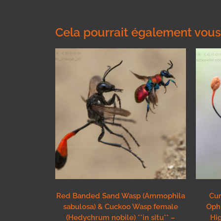
Cela pourrait également vous 
Red Banded Sand Wasp (Ammophila
Cur
sabulosa) & Cuckoo Wasp female
Oph
(Hedychrum nobile) **in situ** –
Hi