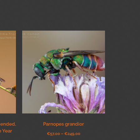
mended,
Parnopes grandior
e Year
€
57,00
–
€
249,00