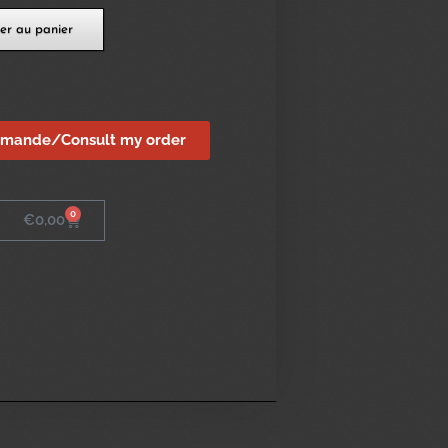
er au panier
mmande/Consult my order
0
€
0,00