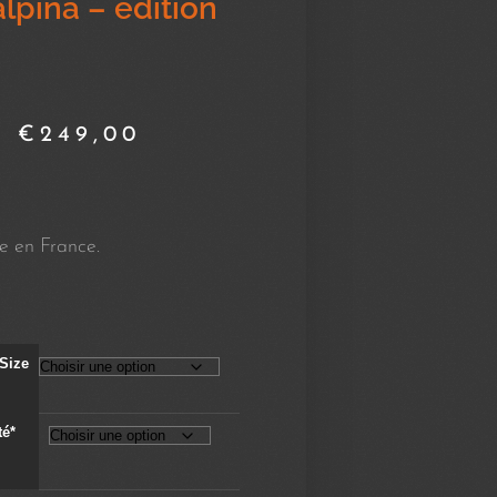
alpina – édition
–
€
249,00
te en France.
Size
té*