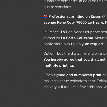
numéroté demande un délai de trait
quatre semaines.
Professional printing
on
Epson 99
avenue René Coty, 76600 Le Havre, F
In France,
TNT
deliveries (or photo sto
abroad by
La Poste Colissimo
. Mount
photo store pick up only,
on request
.
Option : buy the digital file and print i
You hereby agree that you shall not u
multiple printing.
*Each
signed and numbered print
com
making it a true collector’s item. Edit
delivery will require a few additional w