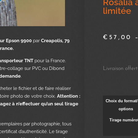
Rosalia 
limitée
€
57,00
eur Epson 9900
par
Creapolis, 79
rance.
ransporteur TNT
pour la France.
Livraison offer
ntre-collage sur PVC ou Dibond
 demande
.
eter le fichier et de faire réaliser
oire photo de votre choix.
Attention :
Choix du format/
agez à n’effectuer qu’un seul tirage
options
Tirage numéro
xemplaires par photographie, tous
rtificat d’authenticité. Le tirage