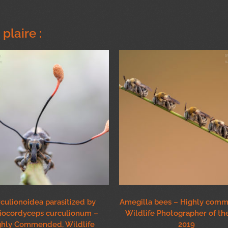
plaire :
culionoidea parasitized by
Amegilla bees – Highly com
iocordyceps curculionum –
Wildlife Photographer of th
ghly Commended, Wildlife
2019