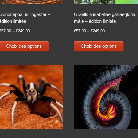
page
page
Gonocephalus liogaster –
Graellsia isabellae galliaegloria,
du
du
édition limitée
mâle – édition limitée
produit
produit
€
57,00
–
€
249,00
€
57,00
–
€
249,00
Ce
Ce
Choix des options
Choix des options
produit
produit
a
a
plusieurs
plusieu
variations.
variati
Les
Les
options
options
peuvent
peuven
être
être
choisies
choisie
sur
sur
la
la
page
page