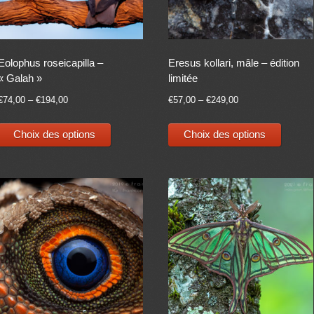
Eolophus roseicapilla –
Eresus kollari, mâle – édition
« Galah »
limitée
€
74,00
–
€
194,00
€
57,00
–
€
249,00
Ce
Ce
Choix des options
Choix des options
produit
produit
a
a
plusieurs
plusieu
variations.
variati
Les
Les
options
options
peuvent
peuven
être
être
choisies
choisie
sur
sur
la
la