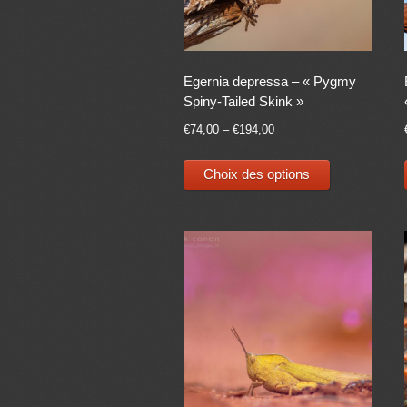
Egernia depressa – « Pygmy
Spiny-Tailed Skink »
€
74,00
–
€
194,00
Ce
Choix des options
produit
a
plusieurs
variations.
Les
options
peuvent
être
choisies
sur
la