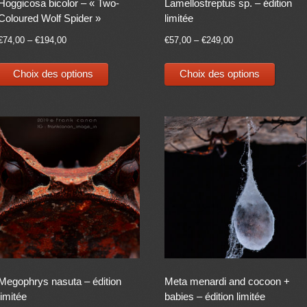
Hoggicosa bicolor – « Two-
Lamellostreptus sp. – édition
du
du
Coloured Wolf Spider »
limitée
produit
produit
€
74,00
–
€
194,00
€
57,00
–
€
249,00
Ce
Ce
Choix des options
Choix des options
produit
produit
a
a
plusieurs
plusieu
variations.
variati
Les
Les
options
options
peuvent
peuven
être
être
choisies
choisie
sur
sur
la
la
page
page
Megophrys nasuta – édition
Meta menardi and cocoon +
du
du
limitée
babies – édition limitée
produit
produit